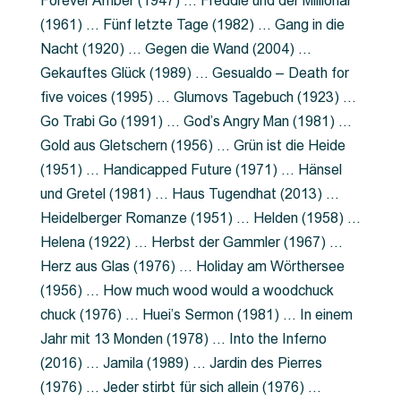
Forever Amber (1947) … Freddie und der Millionär
(1961) … Fünf letzte Tage (1982) … Gang in die
Nacht (1920) … Gegen die Wand (2004) …
Gekauftes Glück (1989) … Gesualdo – Death for
five voices (1995) … Glumovs Tagebuch (1923) …
Go Trabi Go (1991) … God’s Angry Man (1981) …
Gold aus Gletschern (1956) … Grün ist die Heide
(1951) … Handicapped Future (1971) … Hänsel
und Gretel (1981) … Haus Tugendhat (2013) …
Heidelberger Romanze (1951) … Helden (1958) …
Helena (1922) … Herbst der Gammler (1967) …
Herz aus Glas (1976) … Holiday am Wörthersee
(1956) … How much wood would a woodchuck
chuck (1976) … Huei’s Sermon (1981) … In einem
Jahr mit 13 Monden (1978) … Into the Inferno
(2016) … Jamila (1989) … Jardin des Pierres
(1976) … Jeder stirbt für sich allein (1976) …