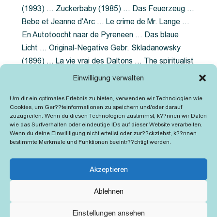
(1993) … Zuckerbaby (1985) … Das Feuerzeug …
Bebe et Jeanne d’Arc … Le crime de Mr. Lange …
En Autotoocht naar de Pyreneen … Das blaue
Licht … Original-Negative Gebr. Skladanowsky
(1896) … La vie vrai des Daltons … The spiritualist
photographer … Feuer im Fjord … The Song of the
Einwilligung verwalten
shirt … Dornröschen … Die Geschichte der
Um dir ein optimales Erlebnis zu bieten, verwenden wir Technologien wie
Grubenlampe … Tolstoy … Grün ist die Heide …
Cookies, um Ger??teinformationen zu speichern und/oder darauf
Lady Hamilton … Mütter verzaget nicht …
zuzugreifen. Wenn du diesen Technologien zustimmst, k??nnen wir Daten
wie das Surfverhalten oder eindeutige IDs auf dieser Website verarbeiten.
Ruttmann Werbefilme
Wenn du deine Einwillligung nicht erteilst oder zur??ckziehst, k??nnen
bestimmte Merkmale und Funktionen beeintr??chtigt werden.
Akzeptieren
Ablehnen
Kontakt
Impressum
Cookie-Richtlinie (EU)
Einstellungen ansehen