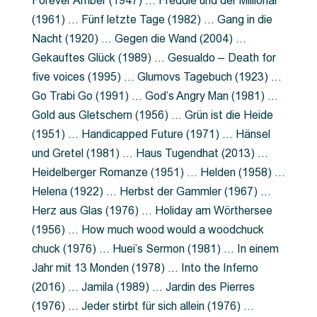
Forever Amber (1947) … Freddie und der Millionär
(1961) … Fünf letzte Tage (1982) … Gang in die
Nacht (1920) … Gegen die Wand (2004) …
Gekauftes Glück (1989) … Gesualdo – Death for
five voices (1995) … Glumovs Tagebuch (1923) …
Go Trabi Go (1991) … God’s Angry Man (1981) …
Gold aus Gletschern (1956) … Grün ist die Heide
(1951) … Handicapped Future (1971) … Hänsel
und Gretel (1981) … Haus Tugendhat (2013) …
Heidelberger Romanze (1951) … Helden (1958) …
Helena (1922) … Herbst der Gammler (1967) …
Herz aus Glas (1976) … Holiday am Wörthersee
(1956) … How much wood would a woodchuck
chuck (1976) … Huei’s Sermon (1981) … In einem
Jahr mit 13 Monden (1978) … Into the Inferno
(2016) … Jamila (1989) … Jardin des Pierres
(1976) … Jeder stirbt für sich allein (1976) …