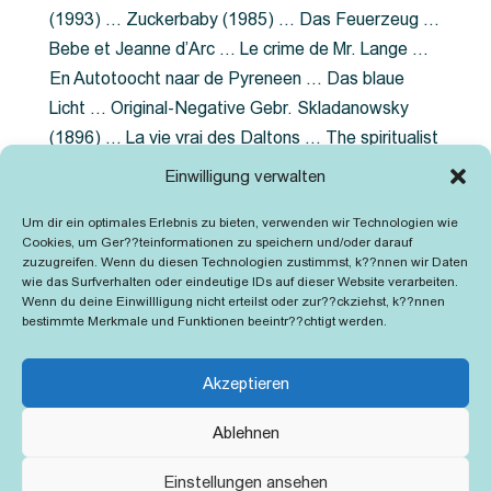
(1993) … Zuckerbaby (1985) … Das Feuerzeug …
Bebe et Jeanne d’Arc … Le crime de Mr. Lange …
En Autotoocht naar de Pyreneen … Das blaue
Licht … Original-Negative Gebr. Skladanowsky
(1896) … La vie vrai des Daltons … The spiritualist
photographer … Feuer im Fjord … The Song of the
Einwilligung verwalten
shirt … Dornröschen … Die Geschichte der
Um dir ein optimales Erlebnis zu bieten, verwenden wir Technologien wie
Grubenlampe … Tolstoy … Grün ist die Heide …
Cookies, um Ger??teinformationen zu speichern und/oder darauf
Lady Hamilton … Mütter verzaget nicht …
zuzugreifen. Wenn du diesen Technologien zustimmst, k??nnen wir Daten
wie das Surfverhalten oder eindeutige IDs auf dieser Website verarbeiten.
Ruttmann Werbefilme
Wenn du deine Einwillligung nicht erteilst oder zur??ckziehst, k??nnen
bestimmte Merkmale und Funktionen beeintr??chtigt werden.
Akzeptieren
Ablehnen
Kontakt
Impressum
Cookie-Richtlinie (EU)
Einstellungen ansehen