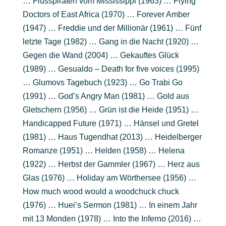
… Flusspiraten vom Mississippi (1963) … Flying
Doctors of East Africa (1970) … Forever Amber
(1947) … Freddie und der Millionär (1961) … Fünf
letzte Tage (1982) … Gang in die Nacht (1920) …
Gegen die Wand (2004) … Gekauftes Glück
(1989) … Gesualdo – Death for five voices (1995)
… Glumovs Tagebuch (1923) … Go Trabi Go
(1991) … God’s Angry Man (1981) … Gold aus
Gletschern (1956) … Grün ist die Heide (1951) …
Handicapped Future (1971) … Hänsel und Gretel
(1981) … Haus Tugendhat (2013) … Heidelberger
Romanze (1951) … Helden (1958) … Helena
(1922) … Herbst der Gammler (1967) … Herz aus
Glas (1976) … Holiday am Wörthersee (1956) …
How much wood would a woodchuck chuck
(1976) … Huei’s Sermon (1981) … In einem Jahr
mit 13 Monden (1978) … Into the Inferno (2016) …