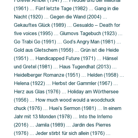
Forever Amber (1947) … Freddie und der Millionär
(1961) … Fünf letzte Tage (1982) … Gang in die
Nacht (1920) … Gegen die Wand (2004) …
Gekauftes Glück (1989) … Gesualdo – Death for
five voices (1995) … Glumovs Tagebuch (1923) …
Go Trabi Go (1991) … God’s Angry Man (1981) …
Gold aus Gletschern (1956) … Grün ist die Heide
(1951) … Handicapped Future (1971) … Hänsel
und Gretel (1981) … Haus Tugendhat (2013) …
Heidelberger Romanze (1951) … Helden (1958) …
Helena (1922) … Herbst der Gammler (1967) …
Herz aus Glas (1976) … Holiday am Wörthersee
(1956) … How much wood would a woodchuck
chuck (1976) … Huei’s Sermon (1981) … In einem
Jahr mit 13 Monden (1978) … Into the Inferno
(2016) … Jamila (1989) … Jardin des Pierres
(1976) … Jeder stirbt für sich allein (1976) …