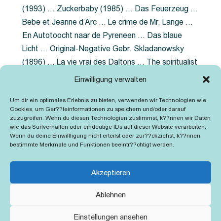
(1993) … Zuckerbaby (1985) … Das Feuerzeug …
Bebe et Jeanne d’Arc … Le crime de Mr. Lange …
En Autotoocht naar de Pyreneen … Das blaue
Licht … Original-Negative Gebr. Skladanowsky
(1896) … La vie vrai des Daltons … The spiritualist
photographer … Feuer im Fjord … The Song of the
Einwilligung verwalten
shirt … Dornröschen … Die Geschichte der
Um dir ein optimales Erlebnis zu bieten, verwenden wir Technologien wie
Grubenlampe … Tolstoy … Grün ist die Heide …
Cookies, um Ger??teinformationen zu speichern und/oder darauf
Lady Hamilton … Mütter verzaget nicht …
zuzugreifen. Wenn du diesen Technologien zustimmst, k??nnen wir Daten
wie das Surfverhalten oder eindeutige IDs auf dieser Website verarbeiten.
Ruttmann Werbefilme
Wenn du deine Einwillligung nicht erteilst oder zur??ckziehst, k??nnen
bestimmte Merkmale und Funktionen beeintr??chtigt werden.
Akzeptieren
Ablehnen
Kontakt
Impressum
Cookie-Richtlinie (EU)
Einstellungen ansehen