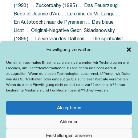
(1993) … Zuckerbaby (1985) … Das Feuerzeug …
Bebe et Jeanne d’Arc … Le crime de Mr. Lange …
En Autotoocht naar de Pyreneen … Das blaue
Licht … Original-Negative Gebr. Skladanowsky
(1896) … La vie vrai des Daltons … The spiritualist
photographer … Feuer im Fjord … The Song of the
Einwilligung verwalten
shirt … Dornröschen … Die Geschichte der
Um dir ein optimales Erlebnis zu bieten, verwenden wir Technologien wie
Grubenlampe … Tolstoy … Grün ist die Heide …
Cookies, um Ger??teinformationen zu speichern und/oder darauf
Lady Hamilton … Mütter verzaget nicht …
zuzugreifen. Wenn du diesen Technologien zustimmst, k??nnen wir Daten
wie das Surfverhalten oder eindeutige IDs auf dieser Website verarbeiten.
Ruttmann Werbefilme
Wenn du deine Einwillligung nicht erteilst oder zur??ckziehst, k??nnen
bestimmte Merkmale und Funktionen beeintr??chtigt werden.
Akzeptieren
Ablehnen
Kontakt
Impressum
Cookie-Richtlinie (EU)
Einstellungen ansehen