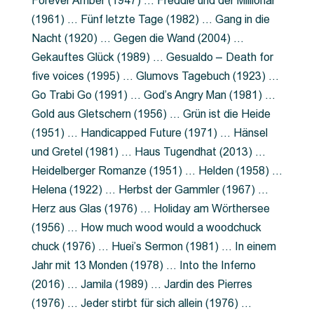
Forever Amber (1947) … Freddie und der Millionär
(1961) … Fünf letzte Tage (1982) … Gang in die
Nacht (1920) … Gegen die Wand (2004) …
Gekauftes Glück (1989) … Gesualdo – Death for
five voices (1995) … Glumovs Tagebuch (1923) …
Go Trabi Go (1991) … God’s Angry Man (1981) …
Gold aus Gletschern (1956) … Grün ist die Heide
(1951) … Handicapped Future (1971) … Hänsel
und Gretel (1981) … Haus Tugendhat (2013) …
Heidelberger Romanze (1951) … Helden (1958) …
Helena (1922) … Herbst der Gammler (1967) …
Herz aus Glas (1976) … Holiday am Wörthersee
(1956) … How much wood would a woodchuck
chuck (1976) … Huei’s Sermon (1981) … In einem
Jahr mit 13 Monden (1978) … Into the Inferno
(2016) … Jamila (1989) … Jardin des Pierres
(1976) … Jeder stirbt für sich allein (1976) …