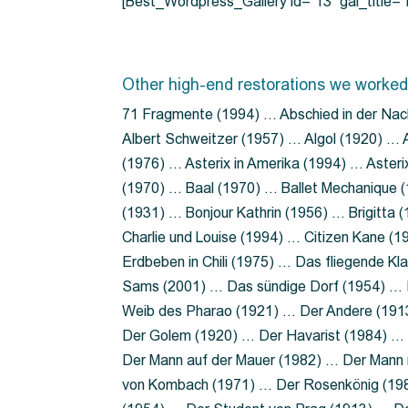
[Best_Wordpress_Gallery id=”13″ gal_title
Other high-end restorations we worked
71 Fragmente (1994) … Abschied in der Nac
Albert Schweitzer (1957) … Algol (1920) … A
(1976) … Asterix in Amerika (1994) … Aster
(1970) … Baal (1970) … Ballet Mechanique (
(1931) … Bonjour Kathrin (1956) … Brigitta
Charlie und Louise (1994) … Citizen Kane (
Erdbeben in Chili (1975) … Das fliegende 
Sams (2001) … Das sündige Dorf (1954) … 
Weib des Pharao (1921) … Der Andere (19
Der Golem (1920) … Der Havarist (1984) … 
Der Mann auf der Mauer (1982) … Der Mann 
von Kombach (1971) … Der Rosenkönig (19