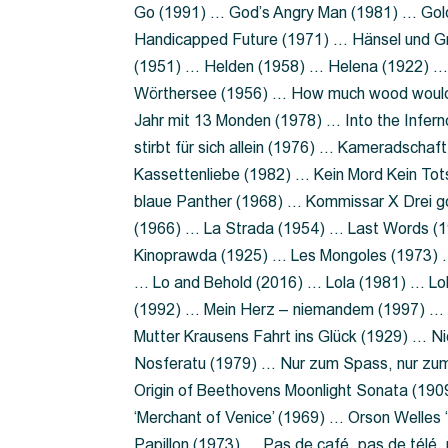
Go (1991) … God’s Angry Man (1981) … Gold
Handicapped Future (1971) … Hänsel und G
(1951) … Helden (1958) … Helena (1922) …
Wörthersee (1956) … How much wood would 
Jahr mit 13 Monden (1978) … Into the Infer
stirbt für sich allein (1976) … Kameradsch
Kassettenliebe (1982) … Kein Mord Kein Tot
blaue Panther (1968) … Kommissar X Drei 
(1966) … La Strada (1954) … Last Words (
Kinoprawda (1925) … Les Mongoles (1973) …
… Lo and Behold (2016) … Lola (1981) … L
(1992) … Mein Herz – niemandem (1997) …
Mutter Krausens Fahrt ins Glück (1929) … N
Nosferatu (1979) … Nur zum Spass, nur zu
Origin of Beethovens Moonlight Sonata (1909
‘Merchant of Venice’ (1969) … Orson Welle
Papillon (1973) … Pas de café, pas de télé,