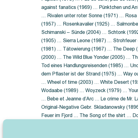
against fanatics (1969) … Pünktchen und A
… Rivalen unter roter Sonne (1971) … Ros
(1957) … Rosenkavalier (1925) … Salmonbe
Schimanski – Sünde (2004) … Schtonk (199
(1905) … Sierra Leone (1987) … Strohfeuer
(1981) … Tätowierung (1967) … The Deep (1
(2000) … The Wild Blue Yonder (2005) … Th
Tod eines Handlungsreisenden (1985) … Un
dem Pflaster ist der Strand (1975) … Way 
… Wheel of time (2003) … White Desert (19
Wodaabe (1989) … Woyzeck (1979) … Youn
… Bebe et Jeanne d’Arc … Le crime de Mr. 
Original-Negative Gebr. Skladanowsky (1896)
Feuer im Fjord … The Song of the shirt … 
ist die Heide … Lady Hamilton … Mütter ve