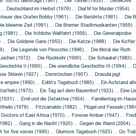
 Tod ritt dienstags (1967) … Der Tunnel (1933) … Detektive
 … Deutschland im Herbst (1978) … Dial M for Murder (1954) …
nteuer des Grafen Bobby (1961) … Die Berührte (1981) … Die B
ie bleierne Zeit (1981) … Die Bremer Stadtmusikanten (1959) 
g (1981) … Die fröhliche Wallfahrt (1956) … Die Generalprobe
0) … Die Goldene Gans (1953) … Die Katze (1988) … Die Koffer
8) … Die Legende von Pinocchio (1996) … Die Moral der Ruth
 Leichen (1972) … Die Rückkehr (1990) … Die Schaukel (1983) 
eschichte II (1990) … Die unendliche Geschichte III (1994) … D
sse Sklavin (1927) … Dornröschen (1907) … Dracula jagt
e empire (1990) … Edith’s Tagebuch (1983) … Ein Aufstand alt
 Staffeln) (1973) … Ein Tag auf dem Bauernhof (1923) … Eine Li
(1931) … Emil und die Detektive (1954) … Familientag im Haus
Othello (1978) … Fitzcarraldo (1982) … Flügel und Fesseln (198
ng Doctors of East Africa (1970) … Forever Amber (1947) … Fred
e (1982) … Gang in die Nacht (1920) … Gegen die Wand (2004) 
 for five voices (1995) … Glumovs Tagebuch (1923) … Go Trab