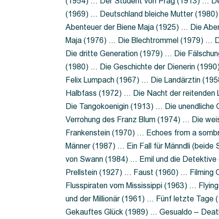
(1954) … Der Student von Prag (1913) … Der
(1969) … Deutschland bleiche Mutter (1980)
Abenteuer der Biene Maja (1925) … Die Abe
Maja (1976) … Die Blechtrommel (1979) … D
Die dritte Generation (1979) … Die Fälschun
(1980) … Die Geschichte der Dienerin (199
Felix Lumpach (1967) … Die Landärztin (195
Halbfass (1972) … Die Nacht der reitenden
Die Tangokoenigin (1913) … Die unendliche G
Verrohung des Franz Blum (1974) … Die wei
Frankenstein (1970) … Echoes from a sombr
Männer (1987) … Ein Fall für Männdli (beide
von Swann (1984) … Emil und die Detektive 
Prellstein (1927) … Faust (1960) … Filming 
Flusspiraten vom Mississippi (1963) … Flyi
und der Millionär (1961) … Fünf letzte Tag
Gekauftes Glück (1989) … Gesualdo – Death