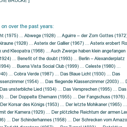
=”DIE BRÜCKE”]
 on over the past years:
ht (1975) … Abwege (1928) … Aguirre – der Zorn Gottes (1972
lraune (1928) … Asterix der Gallier (1967) … Asterix erobert R
ix und Kleopatra (1968) … Auch Zwerge haben klein angefangen
1924) … Benefit of the doubt (1993) … Berlin – Alexanderplatz
 (1994) … Buena Vista Social Club (1999) … Celeste (1980) …
1940) … Cobra Verde (1987) … Das Blaue Licht (1930) … Das
Klassenzimmer (1954) … Das fliegende Klassenzimmer (2003) …
Das unsterbliche Lied (1934) … Das Versprechen (1995) … Das
13) … Der Doppelte Ehemann (1955) … Der Fangschuss (1976)
Der Korsar des Königs (1953) … Der letzte Mohikaner (1965) 
mit der Kamera (1929) … Der plötzliche Reichtum der armen Le
86) … Der Schinderhannes (1958) … Der Schrecken vom Amaz