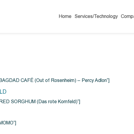
Home
Services/Technology
Comp
=”BAGDAD CAFÉ (Out of Rosenheim) – Percy Adlon”]
ELD
e=”RED SORGHUM (Das rote Kornfeld)”]
=”MOMO”]