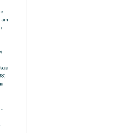
ze
y am
m
i
kaja
88)
au
 …
…