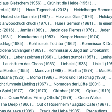
 aus Gletschern (1956) … Grün ist die Heide (1951) …
retel (1981) … Haus Tugendhat (2013) … Heidelberger Roman
 Herbst der Gammler (1967) … Herz aus Glas (1976) … Holida
a woodchuck chuck (1976) … Huei’s Sermon (1981) … In eine
no (2016) … Jamila (1989) … Jardin des Pierres (1976) … Jeder
aft (1931) … Kanakerbraut (1983) … Kaspar Hauser (1974) …
schlag (1985) … Kohlhiesels Töchter (1962) … Kommissar X Dre
goldene Schlangen (1969) … Kommissar X Jagd auf Unbekannt
1968) … Lebenszeichen (1968) … Lederstrumpf (1957) … Lenins
 Leuchtturm des Chaos (1983) … Liebelei (1933) … Linie 1 (19
ola Montes (1955) … Manöver (1988) … Martha (1974) … Mau M
 Moana (1926) … Momo (1986) … Mord und Totschlag (1968) …
icht fummeln Liebling (1967) … Nomaden der Lüfte (2001) …
m Spiel (1977) … OK (1970) … Oktober (1928) … Opium (1919)
) … Orson Welles ‘Filming Othello’ (1979) … Orson Welles
s ‘The Deep’ (1966) … Out of Rosenheim / Bagdad Cafe (1987) 
 pas de sexe (1999) … Praxis der Liebe (1985) … Precautions