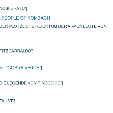
e=”NOSFERATU”]
R PEOPLE OF KOMBACH
title=”DER PLÖTZLICHE REICHTUM DER ARMEN LEUTE VON
e=”FITZCARRALDO”]
title=”COBRA VERDE”]
tle=”DIE LEGENDE VON PINOCCHIO”]
=”FAUST”]