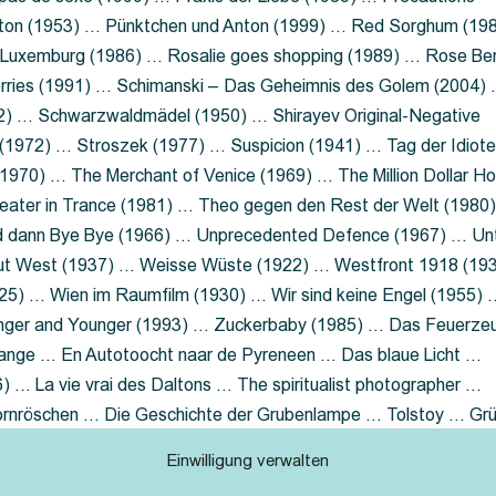
nton (1953) … Pünktchen und Anton (1999) … Red Sorghum (19
a Luxemburg (1986) … Rosalie goes shopping (1989) … Rose Be
rries (1991) … Schimanski – Das Geheimnis des Golem (2004)
2) … Schwarzwaldmädel (1950) … Shirayev Original-Negative
 (1972) … Stroszek (1977) … Suspicion (1941) … Tag der Idiot
970) … The Merchant of Venice (1969) … The Million Dollar Ho
eater in Trance (1981) … Theo gegen den Rest der Welt (1980
d dann Bye Bye (1966) … Unprecedented Defence (1967) … Un
out West (1937) … Weisse Wüste (1922) … Westfront 1918 (19
25) … Wien im Raumfilm (1930) … Wir sind keine Engel (1955) 
ger and Younger (1993) … Zuckerbaby (1985) … Das Feuerze
Lange … En Autotoocht naar de Pyreneen … Das blaue Licht …
 … La vie vrai des Daltons … The spiritualist photographer …
Dornröschen … Die Geschichte der Grubenlampe … Tolstoy … Gr
rzaget nicht … Ruttmann Werbefilme
Einwilligung verwalten