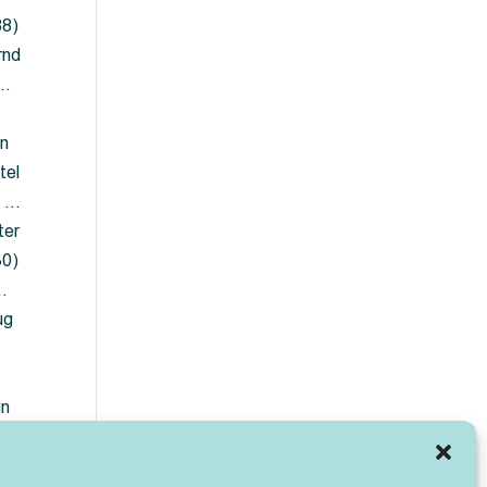
88)
rnd
 …
en
tel
) …
ter
30)
…
ug
ün