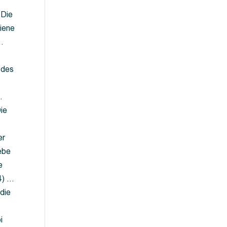
 Die
iene
…
 des
…
ie
er
ebe
e
4) …
die
…
i