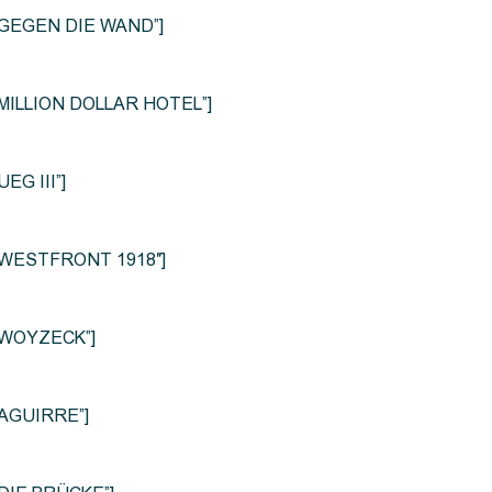
le=”GEGEN DIE WAND”]
e=”MILLION DOLLAR HOTEL”]
UEG III”]
le=”WESTFRONT 1918″]
e=”WOYZECK”]
=”AGUIRRE”]