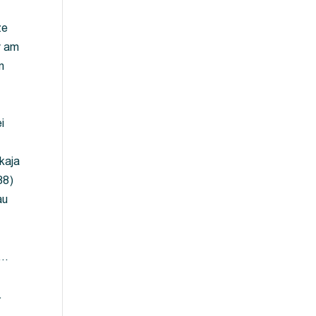
ze
y am
m
i
kaja
88)
au
 …
…