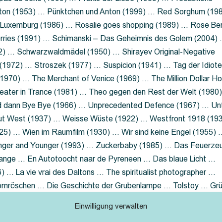
nton (1953) … Pünktchen und Anton (1999) … Red Sorghum (19
a Luxemburg (1986) … Rosalie goes shopping (1989) … Rose Be
rries (1991) … Schimanski – Das Geheimnis des Golem (2004)
2) … Schwarzwaldmädel (1950) … Shirayev Original-Negative
 (1972) … Stroszek (1977) … Suspicion (1941) … Tag der Idiot
970) … The Merchant of Venice (1969) … The Million Dollar Ho
eater in Trance (1981) … Theo gegen den Rest der Welt (1980
d dann Bye Bye (1966) … Unprecedented Defence (1967) … Un
out West (1937) … Weisse Wüste (1922) … Westfront 1918 (19
25) … Wien im Raumfilm (1930) … Wir sind keine Engel (1955) 
ger and Younger (1993) … Zuckerbaby (1985) … Das Feuerze
Lange … En Autotoocht naar de Pyreneen … Das blaue Licht …
 … La vie vrai des Daltons … The spiritualist photographer …
Dornröschen … Die Geschichte der Grubenlampe … Tolstoy … Gr
rzaget nicht … Ruttmann Werbefilme
Einwilligung verwalten