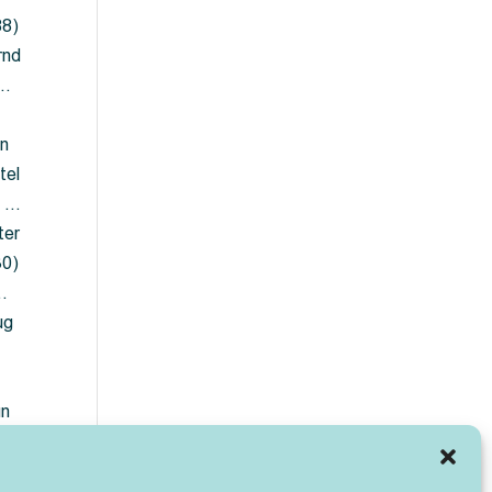
88)
rnd
 …
en
tel
) …
ter
30)
…
ug
ün