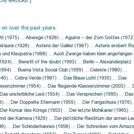
=”DIE BRÜCKE”]
 on over the past years:
ht (1975) … Abwege (1928) … Aguirre – der Zorn Gottes (1972
lraune (1928) … Asterix der Gallier (1967) … Asterix erobert R
ix und Kleopatra (1968) … Auch Zwerge haben klein angefangen
1924) … Benefit of the doubt (1993) … Berlin – Alexanderplatz
 (1994) … Buena Vista Social Club (1999) … Celeste (1980) …
1940) … Cobra Verde (1987) … Das Blaue Licht (1930) … Das
Klassenzimmer (1954) … Das fliegende Klassenzimmer (2003) …
Das unsterbliche Lied (1934) … Das Versprechen (1995) … Das
13) … Der Doppelte Ehemann (1955) … Der Fangschuss (1976)
Der Korsar des Königs (1953) … Der letzte Mohikaner (1965) 
mit der Kamera (1929) … Der plötzliche Reichtum der armen Le
86) … Der Schinderhannes (1958) … Der Schrecken vom Amaz