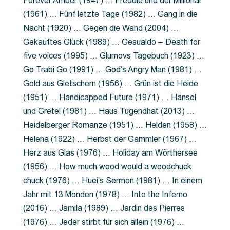
Forever Amber (1947) … Freddie und der Millionär
(1961) … Fünf letzte Tage (1982) … Gang in die
Nacht (1920) … Gegen die Wand (2004) …
Gekauftes Glück (1989) … Gesualdo – Death for
five voices (1995) … Glumovs Tagebuch (1923) …
Go Trabi Go (1991) … God’s Angry Man (1981) …
Gold aus Gletschern (1956) … Grün ist die Heide
(1951) … Handicapped Future (1971) … Hänsel
und Gretel (1981) … Haus Tugendhat (2013) …
Heidelberger Romanze (1951) … Helden (1958) …
Helena (1922) … Herbst der Gammler (1967) …
Herz aus Glas (1976) … Holiday am Wörthersee
(1956) … How much wood would a woodchuck
chuck (1976) … Huei’s Sermon (1981) … In einem
Jahr mit 13 Monden (1978) … Into the Inferno
(2016) … Jamila (1989) … Jardin des Pierres
(1976) … Jeder stirbt für sich allein (1976) …