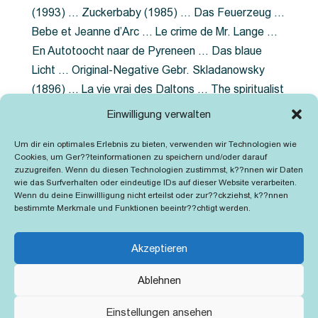
(1993) … Zuckerbaby (1985) … Das Feuerzeug …
Bebe et Jeanne d’Arc … Le crime de Mr. Lange …
En Autotoocht naar de Pyreneen … Das blaue
Licht … Original-Negative Gebr. Skladanowsky
(1896) … La vie vrai des Daltons … The spiritualist
photographer … Feuer im Fjord … The Song of the
Einwilligung verwalten
shirt … Dornröschen … Die Geschichte der
Um dir ein optimales Erlebnis zu bieten, verwenden wir Technologien wie
Grubenlampe … Tolstoy … Grün ist die Heide …
Cookies, um Ger??teinformationen zu speichern und/oder darauf
Lady Hamilton … Mütter verzaget nicht …
zuzugreifen. Wenn du diesen Technologien zustimmst, k??nnen wir Daten
wie das Surfverhalten oder eindeutige IDs auf dieser Website verarbeiten.
Ruttmann Werbefilme
Wenn du deine Einwillligung nicht erteilst oder zur??ckziehst, k??nnen
bestimmte Merkmale und Funktionen beeintr??chtigt werden.
Akzeptieren
Ablehnen
Kontakt
Impressum
Cookie-Richtlinie (EU)
Einstellungen ansehen