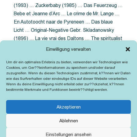
(1993) … Zuckerbaby (1985) … Das Feuerzeug …
Bebe et Jeanne d’Arc … Le crime de Mr. Lange …
En Autotoocht naar de Pyreneen … Das blaue
Licht … Original-Negative Gebr. Skladanowsky
(1896) … La vie vrai des Daltons … The spiritualist
photographer … Feuer im Fjord … The Song of the
Einwilligung verwalten
shirt … Dornröschen … Die Geschichte der
Um dir ein optimales Erlebnis zu bieten, verwenden wir Technologien wie
Grubenlampe … Tolstoy … Grün ist die Heide …
Cookies, um Ger??teinformationen zu speichern und/oder darauf
Lady Hamilton … Mütter verzaget nicht …
zuzugreifen. Wenn du diesen Technologien zustimmst, k??nnen wir Daten
wie das Surfverhalten oder eindeutige IDs auf dieser Website verarbeiten.
Ruttmann Werbefilme
Wenn du deine Einwillligung nicht erteilst oder zur??ckziehst, k??nnen
bestimmte Merkmale und Funktionen beeintr??chtigt werden.
Akzeptieren
Ablehnen
Kontakt
Impressum
Cookie-Richtlinie (EU)
Einstellungen ansehen