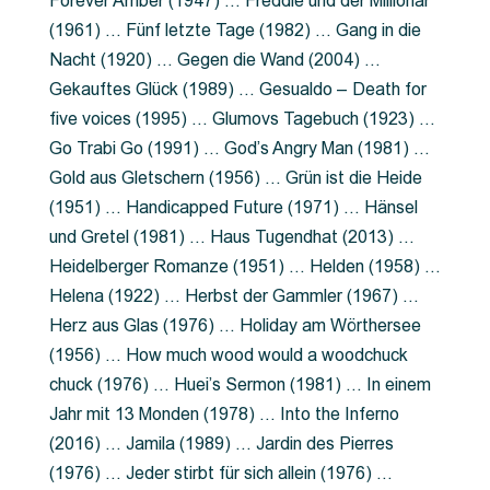
Forever Amber (1947) … Freddie und der Millionär
(1961) … Fünf letzte Tage (1982) … Gang in die
Nacht (1920) … Gegen die Wand (2004) …
Gekauftes Glück (1989) … Gesualdo – Death for
five voices (1995) … Glumovs Tagebuch (1923) …
Go Trabi Go (1991) … God’s Angry Man (1981) …
Gold aus Gletschern (1956) … Grün ist die Heide
(1951) … Handicapped Future (1971) … Hänsel
und Gretel (1981) … Haus Tugendhat (2013) …
Heidelberger Romanze (1951) … Helden (1958) …
Helena (1922) … Herbst der Gammler (1967) …
Herz aus Glas (1976) … Holiday am Wörthersee
(1956) … How much wood would a woodchuck
chuck (1976) … Huei’s Sermon (1981) … In einem
Jahr mit 13 Monden (1978) … Into the Inferno
(2016) … Jamila (1989) … Jardin des Pierres
(1976) … Jeder stirbt für sich allein (1976) …