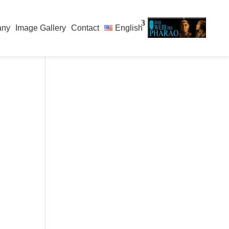
any
Image Gallery
Contact
English