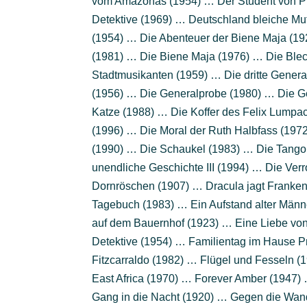
vom Amazonas (1954) … Der Student von Pra
Detektive (1969) … Deutschland bleiche Mut
(1954) … Die Abenteuer der Biene Maja (19
(1981) … Die Biene Maja (1976) … Die Blec
Stadtmusikanten (1959) … Die dritte Genera
(1956) … Die Generalprobe (1980) … Die G
Katze (1988) … Die Koffer des Felix Lumpa
(1996) … Die Moral der Ruth Halbfass (197
(1990) … Die Schaukel (1983) … Die Tangok
unendliche Geschichte III (1994) … Die Ve
Dornröschen (1907) … Dracula jagt Franken
Tagebuch (1983) … Ein Aufstand alter Männer
auf dem Bauernhof (1923) … Eine Liebe von
Detektive (1954) … Familientag im Hause Pr
Fitzcarraldo (1982) … Flügel und Fesseln (
East Africa (1970) … Forever Amber (1947) 
Gang in die Nacht (1920) … Gegen die Wand