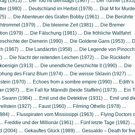
g (1913) … Der Tod ritt dienstags (1967) … Der Tunnel (1933
ter (1980) … Deutschland im Herbst (1978) … Dial M for Murde
25) … Die Abenteuer des Grafen Bobby (1961) … Die Berührte
htrommel (1979) … Die bleierne Zeit (1981) … Die Bremer
tion (1979) … Die Fälschung (1981) … Die fröhliche Wallfahrt
eschichte der Dienerin (1990) … Die Goldene Gans (1953) … 
ch (1967) … Die Landärztin (1958) … Die Legende von Pinocch
2) … Die Nacht der reitenden Leichen (1972) … Die Rückkehr
oenigin (1913) … Die unendliche Geschichte II (1990) … Die
rrohung des Franz Blum (1974) … Die weisse Sklavin (1927) …
stein (1970) … Echoes from a sombre empire (1990) … Edith’s
 (1987) … Ein Fall für Männdli (beide Staffeln) (1973) … Ein 
 Swann (1984) … Emil und die Detektive (1931) … Emil und di
ellstein (1927) … Faust (1960) … Filming Othello (1978) …
1984) … Flusspiraten vom Mississippi (1963) … Flying Doctors o
… Freddie und der Millionär (1961) … Fünf letzte Tage (1982) 
 (2004) … Gekauftes Glück (1989) … Gesualdo – Death for fiv