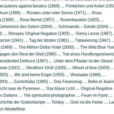
ecautions against fanatics (1969) … Pünktchen und Anton (195
um (1988) … Rivalen unter roter Sonne (1971) … Rosa
g (1989) … Rose Bernd (1957) … Rosenkavalier (1925) …
 Geheimnis des Golem (2004) … Schimanski – Sünde (2004) …
 … Shirayev Original-Negative (1905) … Sierra Leone (1987)
picion (1941) … Tag der Idioten (1981) … Tätowierung (1967) 
(1969) … The Million Dollar Hotel (2000) … The Wild Blue Yo
 gegen den Rest der Welt (1980) … Tod eines Handlungsreisen
edented Defence (1967) … Unter dem Pflaster ist der Strand
ste (1922) … Westfront 1918 (1930) … Wheel of time (2003) 
1930) … Wir sind keine Engel (1955) … Wodaabe (1989) …
1993) … Zuckerbaby (1985) … Das Feuerzeug … Bebe et Jean
ocht naar de Pyreneen … Das blaue Licht … Original-Negative
s Daltons … The spiritualist photographer … Feuer im Fjord …
chichte der Grubenlampe … Tolstoy … Grün ist die Heide … L
nn Werbefilme