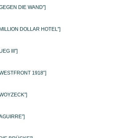
e=”GEGEN DIE WAND”]
le=”MILLION DOLLAR HOTEL”]
UEG III”]
le=”WESTFRONT 1918″]
e=”WOYZECK”]
=”AGUIRRE”]