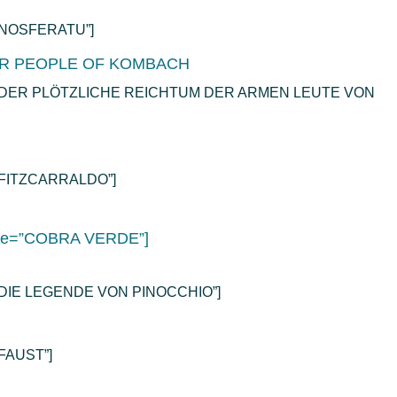
e=”NOSFERATU”]
OR PEOPLE OF KOMBACH
title=”DER PLÖTZLICHE REICHTUM DER ARMEN LEUTE VON
e=”FITZCARRALDO”]
title=”COBRA VERDE”]
tle=”DIE LEGENDE VON PINOCCHIO”]
”FAUST”]