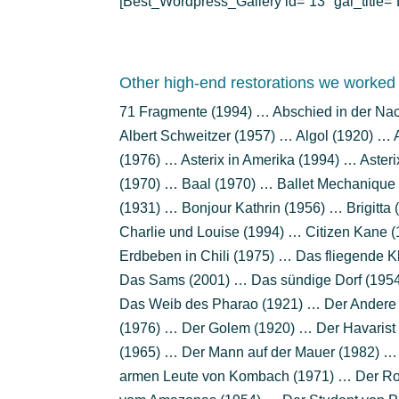
[Best_Wordpress_Gallery id=”13″ gal_title
Other high-end restorations we worked 
71 Fragmente (1994) … Abschied in der Nac
Albert Schweitzer (1957) … Algol (1920) … A
(1976) … Asterix in Amerika (1994) … Aste
(1970) … Baal (1970) … Ballet Mechanique (
(1931) … Bonjour Kathrin (1956) … Brigitta
Charlie und Louise (1994) … Citizen Kane 
Erdbeben in Chili (1975) … Das fliegende
Das Sams (2001) … Das sündige Dorf (1954
Das Weib des Pharao (1921) … Der Andere
(1976) … Der Golem (1920) … Der Havarist 
(1965) … Der Mann auf der Mauer (1982) … 
armen Leute von Kombach (1971) … Der Ro