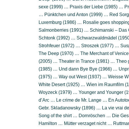
sexe (1999) … Praxis der Liebe (1985) … Pr
… Pünktchen und Anton (1999) … Red Sorgh
Luxemburg (1986) … Rosalie goes shoppin
Salmonberries (1991) … Schimanski – Das
Schtonk (1992) … Schwarzwaldmädel (1950)
Strohfeuer (1972) … Stroszek (1977) … Sus
The Deep (1970) … The Merchant of Venice 
(2005) … Theater in Trance (1981) … Theo
(1985) … Und dann Bye Bye (1966) … Unprec
(1975) … Way out West (1937) … Weisse Wü
White Desert (1925) … Wien im Raumfilm (
Woyzeck (1979) … Younger and Younger (
d’Arc … Le crime de Mr. Lange … En Autoto
Gebr. Skladanowsky (1896) … La vie vrai de
Song of the shirt … Dornröschen … Die Ges
Hamilton … Mütter verzaget nicht … Ruttma