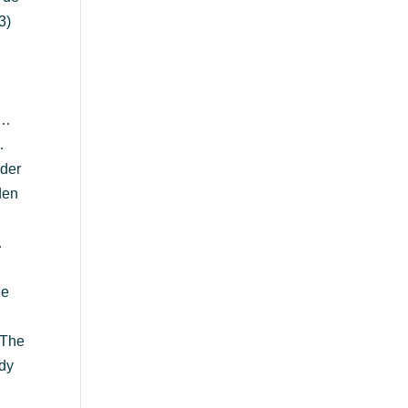
3)
 …
…
nder
den
…
ne
 The
ady