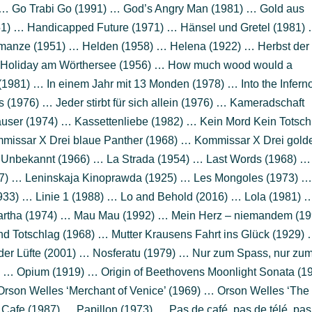
… Go Trabi Go (1991) … God’s Angry Man (1981) … Gold aus
951) … Handicapped Future (1971) … Hänsel und Gretel (1981)
manze (1951) … Helden (1958) … Helena (1922) … Herbst der
 Holiday am Wörthersee (1956) … How much wood would a
981) … In einem Jahr mit 13 Monden (1978) … Into the Infern
 (1976) … Jeder stirbt für sich allein (1976) … Kameradschaft
user (1974) … Kassettenliebe (1982) … Kein Mord Kein Totsch
mmissar X Drei blaue Panther (1968) … Kommissar X Drei gold
Unbekannt (1966) … La Strada (1954) … Last Words (1968) …
57) … Leninskaja Kinoprawda (1925) … Les Mongoles (1973) 
933) … Linie 1 (1988) … Lo and Behold (2016) … Lola (1981) 
artha (1974) … Mau Mau (1992) … Mein Herz – niemandem (19
Totschlag (1968) … Mutter Krausens Fahrt ins Glück (1929)
er Lüfte (2001) … Nosferatu (1979) … Nur zum Spass, nur zu
 … Opium (1919) … Origin of Beethovens Moonlight Sonata (1
Orson Welles ‘Merchant of Venice’ (1969) … Orson Welles ‘The
afe (1987) … Papillon (1973) … Pas de café, pas de télé, pas