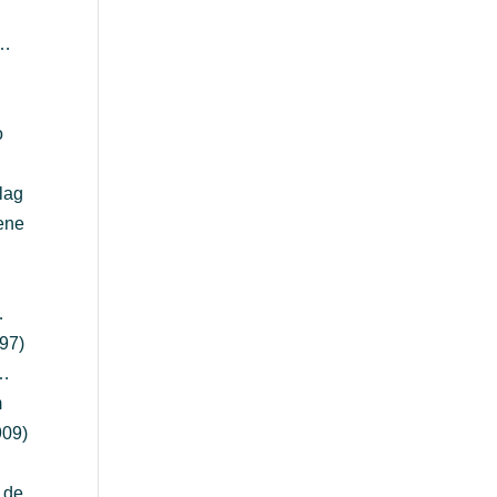
 …
o
lag
ene
…
…
97)
 …
m
909)
 de