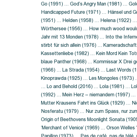
Go (1991) … God’s Angry Man (1981) … Gold
Handicapped Future (1971) … Hänsel und G
(1951) … Helden (1958) … Helena (1922) …
Wörthersee (1956) … How much wood would 
Jahr mit 13 Monden (1978) … Into the Infer
stirbt für sich allein (1976) … Kameradsch
Kassettenliebe (1982) … Kein Mord Kein Tot
blaue Panther (1968) … Kommissar X Drei 
(1966) … La Strada (1954) … Last Words (
Kinoprawda (1925) … Les Mongoles (1973) …
… Lo and Behold (2016) … Lola (1981) … L
(1992) … Mein Herz – niemandem (1997) …
Mutter Krausens Fahrt ins Glück (1929) … N
Nosferatu (1979) … Nur zum Spass, nur zu
Origin of Beethovens Moonlight Sonata (1909
‘Merchant of Venice’ (1969) … Orson Welle
Papillon (1973) … Pas de café, pas de télé,