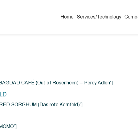
Home
Services/Technology
Comp
=”BAGDAD CAFÉ (Out of Rosenheim) – Percy Adlon”]
ELD
e=”RED SORGHUM (Das rote Kornfeld)”]
=”MOMO”]