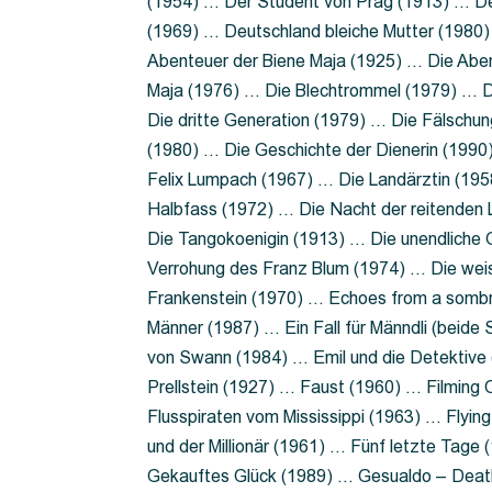
(1954) … Der Student von Prag (1913) … Der
(1969) … Deutschland bleiche Mutter (1980)
Abenteuer der Biene Maja (1925) … Die Abe
Maja (1976) … Die Blechtrommel (1979) … D
Die dritte Generation (1979) … Die Fälschun
(1980) … Die Geschichte der Dienerin (199
Felix Lumpach (1967) … Die Landärztin (195
Halbfass (1972) … Die Nacht der reitenden
Die Tangokoenigin (1913) … Die unendliche G
Verrohung des Franz Blum (1974) … Die wei
Frankenstein (1970) … Echoes from a sombr
Männer (1987) … Ein Fall für Männdli (beide
von Swann (1984) … Emil und die Detektive 
Prellstein (1927) … Faust (1960) … Filming 
Flusspiraten vom Mississippi (1963) … Flyi
und der Millionär (1961) … Fünf letzte Tag
Gekauftes Glück (1989) … Gesualdo – Death