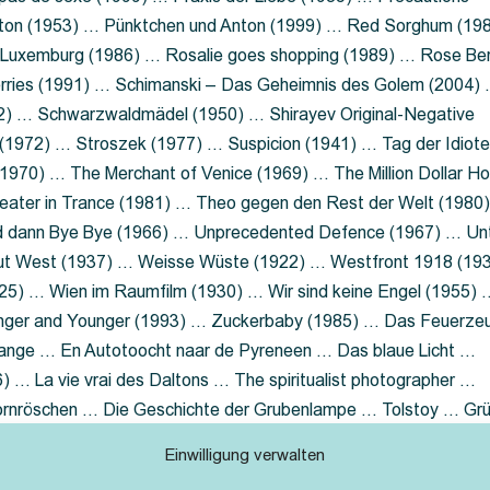
nton (1953) … Pünktchen und Anton (1999) … Red Sorghum (19
a Luxemburg (1986) … Rosalie goes shopping (1989) … Rose Be
rries (1991) … Schimanski – Das Geheimnis des Golem (2004)
2) … Schwarzwaldmädel (1950) … Shirayev Original-Negative
 (1972) … Stroszek (1977) … Suspicion (1941) … Tag der Idiot
970) … The Merchant of Venice (1969) … The Million Dollar Ho
eater in Trance (1981) … Theo gegen den Rest der Welt (1980
d dann Bye Bye (1966) … Unprecedented Defence (1967) … Un
out West (1937) … Weisse Wüste (1922) … Westfront 1918 (19
25) … Wien im Raumfilm (1930) … Wir sind keine Engel (1955) 
ger and Younger (1993) … Zuckerbaby (1985) … Das Feuerze
Lange … En Autotoocht naar de Pyreneen … Das blaue Licht …
 … La vie vrai des Daltons … The spiritualist photographer …
Dornröschen … Die Geschichte der Grubenlampe … Tolstoy … Gr
rzaget nicht … Ruttmann Werbefilme
Einwilligung verwalten