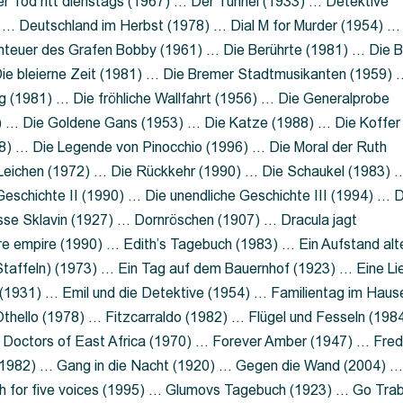
 Tod ritt dienstags (1967) … Der Tunnel (1933) … Detektive
 … Deutschland im Herbst (1978) … Dial M for Murder (1954) …
nteuer des Grafen Bobby (1961) … Die Berührte (1981) … Die B
ie bleierne Zeit (1981) … Die Bremer Stadtmusikanten (1959) 
g (1981) … Die fröhliche Wallfahrt (1956) … Die Generalprobe
0) … Die Goldene Gans (1953) … Die Katze (1988) … Die Koffer
8) … Die Legende von Pinocchio (1996) … Die Moral der Ruth
 Leichen (1972) … Die Rückkehr (1990) … Die Schaukel (1983) 
eschichte II (1990) … Die unendliche Geschichte III (1994) … D
sse Sklavin (1927) … Dornröschen (1907) … Dracula jagt
e empire (1990) … Edith’s Tagebuch (1983) … Ein Aufstand alt
 Staffeln) (1973) … Ein Tag auf dem Bauernhof (1923) … Eine Li
(1931) … Emil und die Detektive (1954) … Familientag im Haus
Othello (1978) … Fitzcarraldo (1982) … Flügel und Fesseln (198
ng Doctors of East Africa (1970) … Forever Amber (1947) … Fred
e (1982) … Gang in die Nacht (1920) … Gegen die Wand (2004) 
 for five voices (1995) … Glumovs Tagebuch (1923) … Go Trab