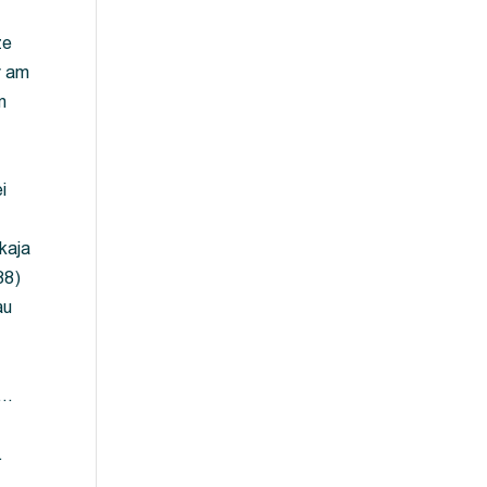
ze
y am
m
i
kaja
88)
au
 …
…