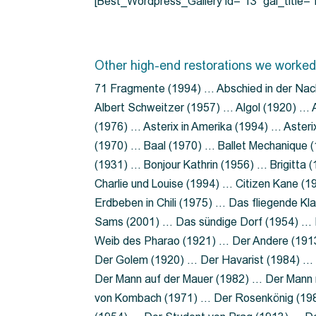
[Best_Wordpress_Gallery id=”13″ gal_title
Other high-end restorations we worked
71 Fragmente (1994) … Abschied in der Nac
Albert Schweitzer (1957) … Algol (1920) … A
(1976) … Asterix in Amerika (1994) … Aster
(1970) … Baal (1970) … Ballet Mechanique (
(1931) … Bonjour Kathrin (1956) … Brigitta
Charlie und Louise (1994) … Citizen Kane (
Erdbeben in Chili (1975) … Das fliegende 
Sams (2001) … Das sündige Dorf (1954) … 
Weib des Pharao (1921) … Der Andere (19
Der Golem (1920) … Der Havarist (1984) … 
Der Mann auf der Mauer (1982) … Der Mann 
von Kombach (1971) … Der Rosenkönig (19