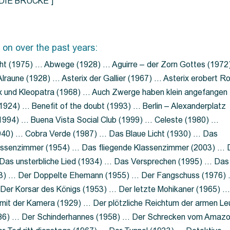
=”DIE BRÜCKE”]
 on over the past years:
ht (1975) … Abwege (1928) … Aguirre – der Zorn Gottes (1972
lraune (1928) … Asterix der Gallier (1967) … Asterix erobert R
ix und Kleopatra (1968) … Auch Zwerge haben klein angefangen
1924) … Benefit of the doubt (1993) … Berlin – Alexanderplatz
 (1994) … Buena Vista Social Club (1999) … Celeste (1980) …
1940) … Cobra Verde (1987) … Das Blaue Licht (1930) … Das
Klassenzimmer (1954) … Das fliegende Klassenzimmer (2003) …
Das unsterbliche Lied (1934) … Das Versprechen (1995) … Das
13) … Der Doppelte Ehemann (1955) … Der Fangschuss (1976)
Der Korsar des Königs (1953) … Der letzte Mohikaner (1965) 
mit der Kamera (1929) … Der plötzliche Reichtum der armen Le
86) … Der Schinderhannes (1958) … Der Schrecken vom Amaz