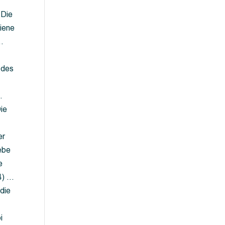
 Die
iene
…
 des
…
ie
er
ebe
e
4) …
die
…
i