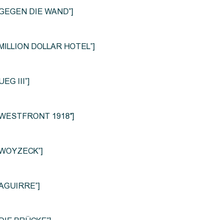
le=”GEGEN DIE WAND”]
e=”MILLION DOLLAR HOTEL”]
UEG III”]
le=”WESTFRONT 1918″]
e=”WOYZECK”]
=”AGUIRRE”]