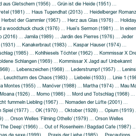
 aus Gletschern (1956) … Grün ist die Heide (1951) …
retel (1981) … Haus Tugendhat (2013) … Heidelberger Roman
 Herbst der Gammler (1967) … Herz aus Glas (1976) … Holida
a woodchuck chuck (1976) … Huei’s Sermon (1981) … In eine
no (2016) … Jamila (1989) … Jardin des Pierres (1976) … Jeder
aft (1931) … Kanakerbraut (1983) … Kaspar Hauser (1974) …
schlag (1985) … Kohlhiesels Töchter (1962) … Kommissar X Dre
goldene Schlangen (1969) … Kommissar X Jagd auf Unbekannt
1968) … Lebenszeichen (1968) … Lederstrumpf (1957) … Lenins
 Leuchtturm des Chaos (1983) … Liebelei (1933) … Linie 1 (19
ola Montes (1955) … Manöver (1988) … Martha (1974) … Mau M
 Moana (1926) … Momo (1986) … Mord und Totschlag (1968) …
icht fummeln Liebling (1967) … Nomaden der Lüfte (2001) …
m Spiel (1977) … OK (1970) … Oktober (1928) … Opium (1919)
) … Orson Welles ‘Filming Othello’ (1979) … Orson Welles
s ‘The Deep’ (1966) … Out of Rosenheim / Bagdad Cafe (1987) 
 pas de sexe (1999) … Praxis der Liebe (1985) … Precautions