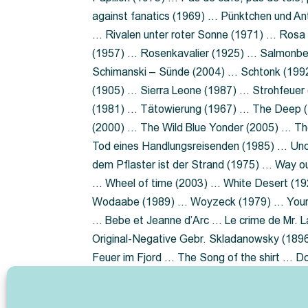
against fanatics (1969) … Pünktchen und A
… Rivalen unter roter Sonne (1971) … Ros
(1957) … Rosenkavalier (1925) … Salmonbe
Schimanski – Sünde (2004) … Schtonk (199
(1905) … Sierra Leone (1987) … Strohfeuer
(1981) … Tätowierung (1967) … The Deep (1
(2000) … The Wild Blue Yonder (2005) … Th
Tod eines Handlungsreisenden (1985) … Un
dem Pflaster ist der Strand (1975) … Way 
… Wheel of time (2003) … White Desert (19
Wodaabe (1989) … Woyzeck (1979) … Youn
… Bebe et Jeanne d’Arc … Le crime de Mr. 
Original-Negative Gebr. Skladanowsky (1896)
Feuer im Fjord … The Song of the shirt … 
ist die Heide … Lady Hamilton … Mütter ve