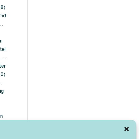
88)
rnd
 …
en
tel
) …
ter
30)
…
ug
ün