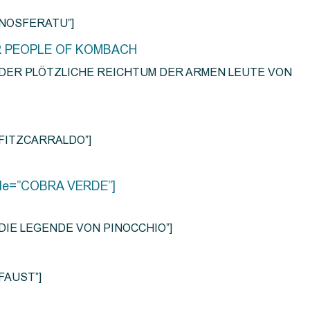
e=”NOSFERATU”]
R PEOPLE OF KOMBACH
title=”DER PLÖTZLICHE REICHTUM DER ARMEN LEUTE VON
e=”FITZCARRALDO”]
title=”COBRA VERDE”]
tle=”DIE LEGENDE VON PINOCCHIO”]
=”FAUST”]