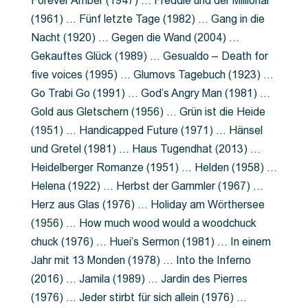
Forever Amber (1947) … Freddie und der Millionär
(1961) … Fünf letzte Tage (1982) … Gang in die
Nacht (1920) … Gegen die Wand (2004) …
Gekauftes Glück (1989) … Gesualdo – Death for
five voices (1995) … Glumovs Tagebuch (1923) …
Go Trabi Go (1991) … God’s Angry Man (1981) …
Gold aus Gletschern (1956) … Grün ist die Heide
(1951) … Handicapped Future (1971) … Hänsel
und Gretel (1981) … Haus Tugendhat (2013) …
Heidelberger Romanze (1951) … Helden (1958) …
Helena (1922) … Herbst der Gammler (1967) …
Herz aus Glas (1976) … Holiday am Wörthersee
(1956) … How much wood would a woodchuck
chuck (1976) … Huei’s Sermon (1981) … In einem
Jahr mit 13 Monden (1978) … Into the Inferno
(2016) … Jamila (1989) … Jardin des Pierres
(1976) … Jeder stirbt für sich allein (1976) …