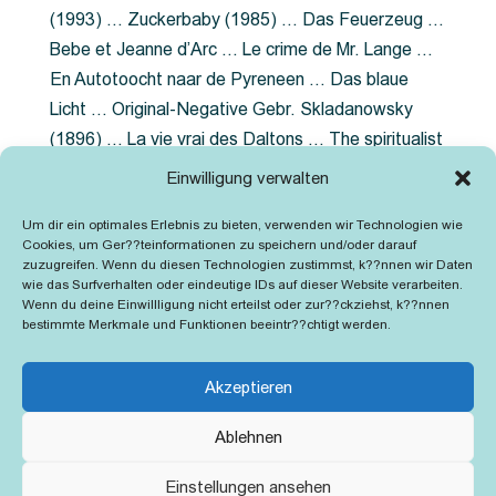
(1993) … Zuckerbaby (1985) … Das Feuerzeug …
Bebe et Jeanne d’Arc … Le crime de Mr. Lange …
En Autotoocht naar de Pyreneen … Das blaue
Licht … Original-Negative Gebr. Skladanowsky
(1896) … La vie vrai des Daltons … The spiritualist
photographer … Feuer im Fjord … The Song of the
Einwilligung verwalten
shirt … Dornröschen … Die Geschichte der
Um dir ein optimales Erlebnis zu bieten, verwenden wir Technologien wie
Grubenlampe … Tolstoy … Grün ist die Heide …
Cookies, um Ger??teinformationen zu speichern und/oder darauf
Lady Hamilton … Mütter verzaget nicht …
zuzugreifen. Wenn du diesen Technologien zustimmst, k??nnen wir Daten
wie das Surfverhalten oder eindeutige IDs auf dieser Website verarbeiten.
Ruttmann Werbefilme
Wenn du deine Einwillligung nicht erteilst oder zur??ckziehst, k??nnen
bestimmte Merkmale und Funktionen beeintr??chtigt werden.
Akzeptieren
Ablehnen
Kontakt
Impressum
Cookie-Richtlinie (EU)
Einstellungen ansehen