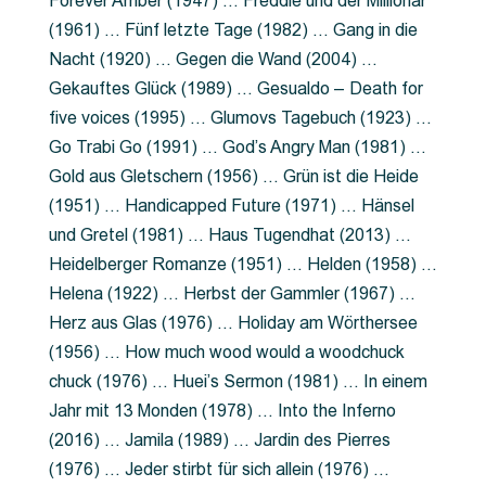
Forever Amber (1947) … Freddie und der Millionär
(1961) … Fünf letzte Tage (1982) … Gang in die
Nacht (1920) … Gegen die Wand (2004) …
Gekauftes Glück (1989) … Gesualdo – Death for
five voices (1995) … Glumovs Tagebuch (1923) …
Go Trabi Go (1991) … God’s Angry Man (1981) …
Gold aus Gletschern (1956) … Grün ist die Heide
(1951) … Handicapped Future (1971) … Hänsel
und Gretel (1981) … Haus Tugendhat (2013) …
Heidelberger Romanze (1951) … Helden (1958) …
Helena (1922) … Herbst der Gammler (1967) …
Herz aus Glas (1976) … Holiday am Wörthersee
(1956) … How much wood would a woodchuck
chuck (1976) … Huei’s Sermon (1981) … In einem
Jahr mit 13 Monden (1978) … Into the Inferno
(2016) … Jamila (1989) … Jardin des Pierres
(1976) … Jeder stirbt für sich allein (1976) …