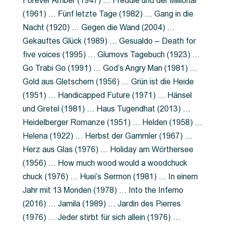
Forever Amber (1947) … Freddie und der Millionär
(1961) … Fünf letzte Tage (1982) … Gang in die
Nacht (1920) … Gegen die Wand (2004) …
Gekauftes Glück (1989) … Gesualdo – Death for
five voices (1995) … Glumovs Tagebuch (1923) …
Go Trabi Go (1991) … God’s Angry Man (1981) …
Gold aus Gletschern (1956) … Grün ist die Heide
(1951) … Handicapped Future (1971) … Hänsel
und Gretel (1981) … Haus Tugendhat (2013) …
Heidelberger Romanze (1951) … Helden (1958) …
Helena (1922) … Herbst der Gammler (1967) …
Herz aus Glas (1976) … Holiday am Wörthersee
(1956) … How much wood would a woodchuck
chuck (1976) … Huei’s Sermon (1981) … In einem
Jahr mit 13 Monden (1978) … Into the Inferno
(2016) … Jamila (1989) … Jardin des Pierres
(1976) … Jeder stirbt für sich allein (1976) …