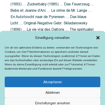
(1993) … Zuckerbaby (1985) … Das Feuerzeug …
Bebe et Jeanne d’Arc … Le crime de Mr. Lange …
En Autotoocht naar de Pyreneen … Das blaue
Licht … Original-Negative Gebr. Skladanowsky
(1896) … La vie vrai des Daltons … The spiritualist
photographer … Feuer im Fjord … The Song of the
Einwilligung verwalten
shirt … Dornröschen … Die Geschichte der
Um dir ein optimales Erlebnis zu bieten, verwenden wir Technologien wie
Grubenlampe … Tolstoy … Grün ist die Heide …
Cookies, um Ger??teinformationen zu speichern und/oder darauf
Lady Hamilton … Mütter verzaget nicht …
zuzugreifen. Wenn du diesen Technologien zustimmst, k??nnen wir Daten
wie das Surfverhalten oder eindeutige IDs auf dieser Website verarbeiten.
Ruttmann Werbefilme
Wenn du deine Einwillligung nicht erteilst oder zur??ckziehst, k??nnen
bestimmte Merkmale und Funktionen beeintr??chtigt werden.
Akzeptieren
Ablehnen
Kontakt
Impressum
Cookie-Richtlinie (EU)
Einstellungen ansehen