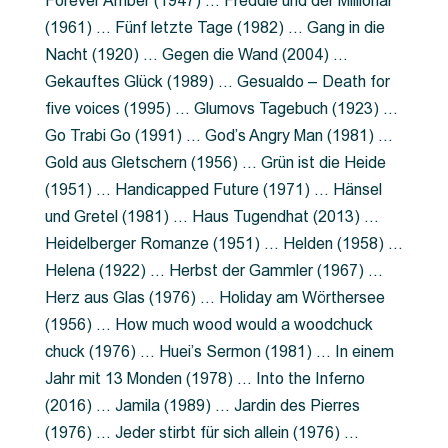
Forever Amber (1947) … Freddie und der Millionär
(1961) … Fünf letzte Tage (1982) … Gang in die
Nacht (1920) … Gegen die Wand (2004) …
Gekauftes Glück (1989) … Gesualdo – Death for
five voices (1995) … Glumovs Tagebuch (1923) …
Go Trabi Go (1991) … God’s Angry Man (1981) …
Gold aus Gletschern (1956) … Grün ist die Heide
(1951) … Handicapped Future (1971) … Hänsel
und Gretel (1981) … Haus Tugendhat (2013) …
Heidelberger Romanze (1951) … Helden (1958) …
Helena (1922) … Herbst der Gammler (1967) …
Herz aus Glas (1976) … Holiday am Wörthersee
(1956) … How much wood would a woodchuck
chuck (1976) … Huei’s Sermon (1981) … In einem
Jahr mit 13 Monden (1978) … Into the Inferno
(2016) … Jamila (1989) … Jardin des Pierres
(1976) … Jeder stirbt für sich allein (1976) …