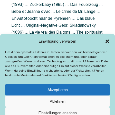
(1993) … Zuckerbaby (1985) … Das Feuerzeug …
Bebe et Jeanne d’Arc … Le crime de Mr. Lange …
En Autotoocht naar de Pyreneen … Das blaue
Licht … Original-Negative Gebr. Skladanowsky
(1896) … La vie vrai des Daltons … The spiritualist
photographer … Feuer im Fjord … The Song of the
Einwilligung verwalten
shirt … Dornröschen … Die Geschichte der
Um dir ein optimales Erlebnis zu bieten, verwenden wir Technologien wie
Grubenlampe … Tolstoy … Grün ist die Heide …
Cookies, um Ger??teinformationen zu speichern und/oder darauf
Lady Hamilton … Mütter verzaget nicht …
zuzugreifen. Wenn du diesen Technologien zustimmst, k??nnen wir Daten
wie das Surfverhalten oder eindeutige IDs auf dieser Website verarbeiten.
Ruttmann Werbefilme
Wenn du deine Einwillligung nicht erteilst oder zur??ckziehst, k??nnen
bestimmte Merkmale und Funktionen beeintr??chtigt werden.
Akzeptieren
Ablehnen
Kontakt
Impressum
Cookie-Richtlinie (EU)
Einstellungen ansehen