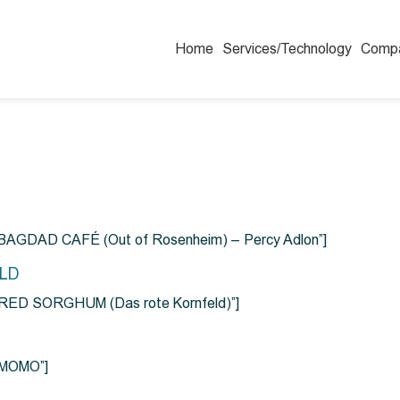
Home
Services/Technology
Comp
=”BAGDAD CAFÉ (Out of Rosenheim) – Percy Adlon”]
ELD
e=”RED SORGHUM (Das rote Kornfeld)”]
=”MOMO”]