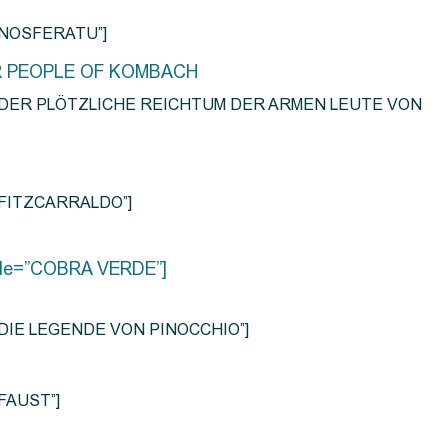
e=”NOSFERATU”]
R PEOPLE OF KOMBACH
title=”DER PLÖTZLICHE REICHTUM DER ARMEN LEUTE VON
e=”FITZCARRALDO”]
title=”COBRA VERDE”]
tle=”DIE LEGENDE VON PINOCCHIO”]
=”FAUST”]