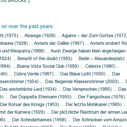
=”DIE BRÜCKE”]
 on over the past years:
ht (1975) … Abwege (1928) … Aguirre – der Zorn Gottes (1972
lraune (1928) … Asterix der Gallier (1967) … Asterix erobert R
ix und Kleopatra (1968) … Auch Zwerge haben klein angefangen
1924) … Benefit of the doubt (1993) … Berlin – Alexanderplatz
 (1994) … Buena Vista Social Club (1999) … Celeste (1980) …
1940) … Cobra Verde (1987) … Das Blaue Licht (1930) … Das
Klassenzimmer (1954) … Das fliegende Klassenzimmer (2003) …
Das unsterbliche Lied (1934) … Das Versprechen (1995) … Das
13) … Der Doppelte Ehemann (1955) … Der Fangschuss (1976)
Der Korsar des Königs (1953) … Der letzte Mohikaner (1965) 
mit der Kamera (1929) … Der plötzliche Reichtum der armen Le
86) … Der Schinderhannes (1958) … Der Schrecken vom Amaz