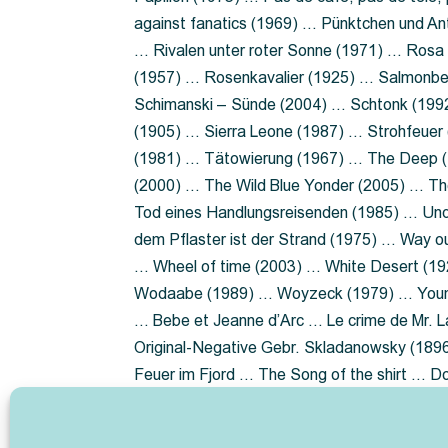
against fanatics (1969) … Pünktchen und A
… Rivalen unter roter Sonne (1971) … Ros
(1957) … Rosenkavalier (1925) … Salmonbe
Schimanski – Sünde (2004) … Schtonk (199
(1905) … Sierra Leone (1987) … Strohfeuer
(1981) … Tätowierung (1967) … The Deep (1
(2000) … The Wild Blue Yonder (2005) … Th
Tod eines Handlungsreisenden (1985) … Un
dem Pflaster ist der Strand (1975) … Way 
… Wheel of time (2003) … White Desert (19
Wodaabe (1989) … Woyzeck (1979) … Youn
… Bebe et Jeanne d’Arc … Le crime de Mr. 
Original-Negative Gebr. Skladanowsky (1896)
Feuer im Fjord … The Song of the shirt … 
ist die Heide … Lady Hamilton … Mütter ve