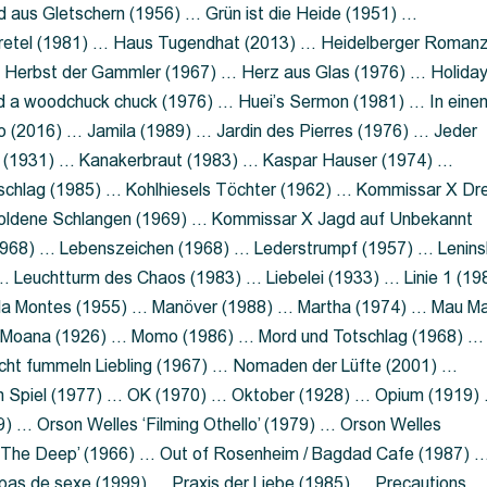
 aus Gletschern (1956) … Grün ist die Heide (1951) …
retel (1981) … Haus Tugendhat (2013) … Heidelberger Roman
 Herbst der Gammler (1967) … Herz aus Glas (1976) … Holida
a woodchuck chuck (1976) … Huei’s Sermon (1981) … In eine
no (2016) … Jamila (1989) … Jardin des Pierres (1976) … Jeder
aft (1931) … Kanakerbraut (1983) … Kaspar Hauser (1974) …
schlag (1985) … Kohlhiesels Töchter (1962) … Kommissar X Dre
goldene Schlangen (1969) … Kommissar X Jagd auf Unbekannt
1968) … Lebenszeichen (1968) … Lederstrumpf (1957) … Lenins
 Leuchtturm des Chaos (1983) … Liebelei (1933) … Linie 1 (19
ola Montes (1955) … Manöver (1988) … Martha (1974) … Mau M
 Moana (1926) … Momo (1986) … Mord und Totschlag (1968) …
icht fummeln Liebling (1967) … Nomaden der Lüfte (2001) …
m Spiel (1977) … OK (1970) … Oktober (1928) … Opium (1919)
) … Orson Welles ‘Filming Othello’ (1979) … Orson Welles
s ‘The Deep’ (1966) … Out of Rosenheim / Bagdad Cafe (1987) 
 pas de sexe (1999) … Praxis der Liebe (1985) … Precautions