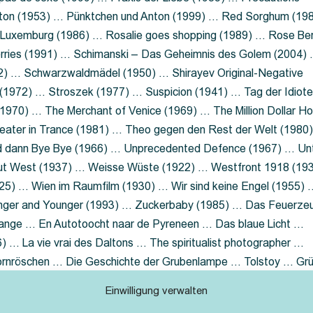
nton (1953) … Pünktchen und Anton (1999) … Red Sorghum (19
a Luxemburg (1986) … Rosalie goes shopping (1989) … Rose Be
rries (1991) … Schimanski – Das Geheimnis des Golem (2004)
2) … Schwarzwaldmädel (1950) … Shirayev Original-Negative
 (1972) … Stroszek (1977) … Suspicion (1941) … Tag der Idiot
970) … The Merchant of Venice (1969) … The Million Dollar Ho
eater in Trance (1981) … Theo gegen den Rest der Welt (1980
d dann Bye Bye (1966) … Unprecedented Defence (1967) … Un
out West (1937) … Weisse Wüste (1922) … Westfront 1918 (19
25) … Wien im Raumfilm (1930) … Wir sind keine Engel (1955) 
ger and Younger (1993) … Zuckerbaby (1985) … Das Feuerze
Lange … En Autotoocht naar de Pyreneen … Das blaue Licht …
 … La vie vrai des Daltons … The spiritualist photographer …
Dornröschen … Die Geschichte der Grubenlampe … Tolstoy … Gr
rzaget nicht … Ruttmann Werbefilme
Einwilligung verwalten