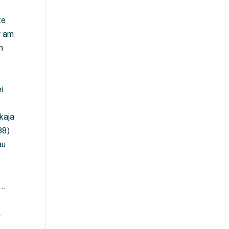
ze
y am
m
i
kaja
88)
au
 …
…