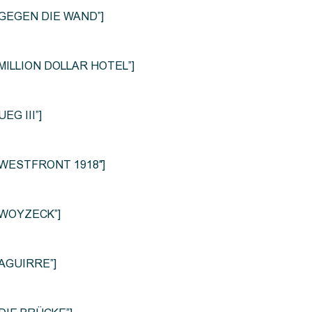
le=”GEGEN DIE WAND”]
e=”MILLION DOLLAR HOTEL”]
UEG III”]
le=”WESTFRONT 1918″]
e=”WOYZECK”]
=”AGUIRRE”]