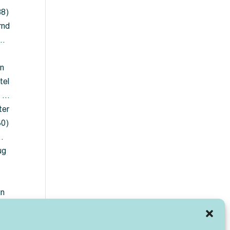
88)
rnd
 …
en
tel
) …
ter
30)
…
ug
ün