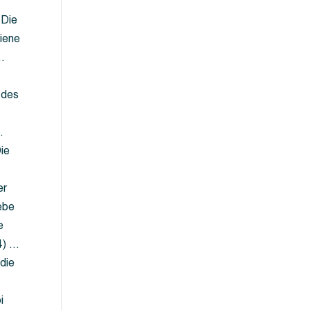
 Die
iene
…
 des
…
ie
er
ebe
e
4) …
die
…
i