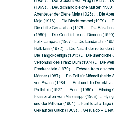
(1954) … Der Student von Prag (1913) … Der
(1969) … Deutschland bleiche Mutter (1980)
Abenteuer der Biene Maja (1925) … Die Abe
Maja (1976) … Die Blechtrommel (1979) … D
Die dritte Generation (1979) … Die Fälschun
(1980) … Die Geschichte der Dienerin (199
Felix Lumpach (1967) … Die Landärztin (195
Halbfass (1972) … Die Nacht der reitenden
Die Tangokoenigin (1913) … Die unendliche G
Verrohung des Franz Blum (1974) … Die wei
Frankenstein (1970) … Echoes from a sombr
Männer (1987) … Ein Fall für Männdli (beide
von Swann (1984) … Emil und die Detektive 
Prellstein (1927) … Faust (1960) … Filming 
Flusspiraten vom Mississippi (1963) … Flyi
und der Millionär (1961) … Fünf letzte Tag
Gekauftes Glück (1989) … Gesualdo – Death