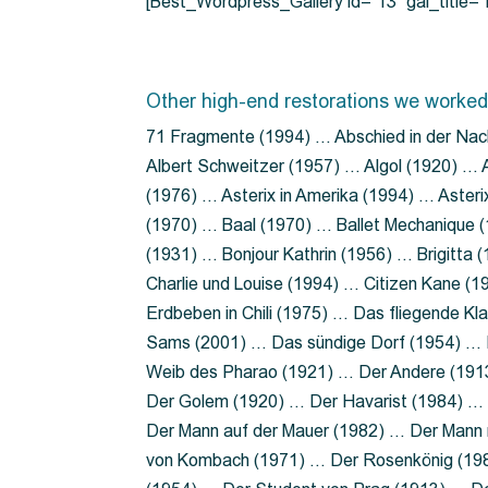
[Best_Wordpress_Gallery id=”13″ gal_title
Other high-end restorations we worked
71 Fragmente (1994) … Abschied in der Nac
Albert Schweitzer (1957) … Algol (1920) … A
(1976) … Asterix in Amerika (1994) … Aster
(1970) … Baal (1970) … Ballet Mechanique (
(1931) … Bonjour Kathrin (1956) … Brigitta
Charlie und Louise (1994) … Citizen Kane (
Erdbeben in Chili (1975) … Das fliegende 
Sams (2001) … Das sündige Dorf (1954) … 
Weib des Pharao (1921) … Der Andere (19
Der Golem (1920) … Der Havarist (1984) … 
Der Mann auf der Mauer (1982) … Der Mann 
von Kombach (1971) … Der Rosenkönig (19