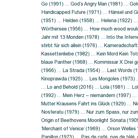
Go (1991) … God’s Angry Man (1981) … Gold
Handicapped Future (1971) … Hänsel und G
(1951) … Helden (1958) … Helena (1922) …
Wörthersee (1956) … How much wood would 
Jahr mit 13 Monden (1978) … Into the Infer
stirbt für sich allein (1976) … Kameradsch
Kassettenliebe (1982) … Kein Mord Kein Tot
blaue Panther (1968) … Kommissar X Drei 
(1966) … La Strada (1954) … Last Words (
Kinoprawda (1925) … Les Mongoles (1973) …
… Lo and Behold (2016) … Lola (1981) … L
(1992) … Mein Herz – niemandem (1997) …
Mutter Krausens Fahrt ins Glück (1929) … N
Nosferatu (1979) … Nur zum Spass, nur zu
Origin of Beethovens Moonlight Sonata (1909
‘Merchant of Venice’ (1969) … Orson Welle
Papillon (1973) … Pas de café, pas de télé,