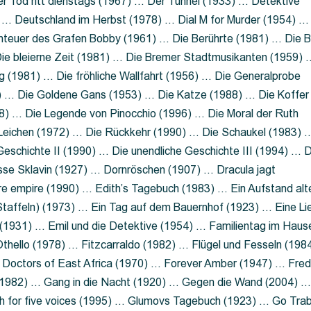
 Tod ritt dienstags (1967) … Der Tunnel (1933) … Detektive
 … Deutschland im Herbst (1978) … Dial M for Murder (1954) …
nteuer des Grafen Bobby (1961) … Die Berührte (1981) … Die B
ie bleierne Zeit (1981) … Die Bremer Stadtmusikanten (1959) 
g (1981) … Die fröhliche Wallfahrt (1956) … Die Generalprobe
0) … Die Goldene Gans (1953) … Die Katze (1988) … Die Koffer
8) … Die Legende von Pinocchio (1996) … Die Moral der Ruth
 Leichen (1972) … Die Rückkehr (1990) … Die Schaukel (1983) 
eschichte II (1990) … Die unendliche Geschichte III (1994) … D
sse Sklavin (1927) … Dornröschen (1907) … Dracula jagt
e empire (1990) … Edith’s Tagebuch (1983) … Ein Aufstand alt
 Staffeln) (1973) … Ein Tag auf dem Bauernhof (1923) … Eine Li
(1931) … Emil und die Detektive (1954) … Familientag im Haus
Othello (1978) … Fitzcarraldo (1982) … Flügel und Fesseln (198
ng Doctors of East Africa (1970) … Forever Amber (1947) … Fred
e (1982) … Gang in die Nacht (1920) … Gegen die Wand (2004) 
 for five voices (1995) … Glumovs Tagebuch (1923) … Go Trab