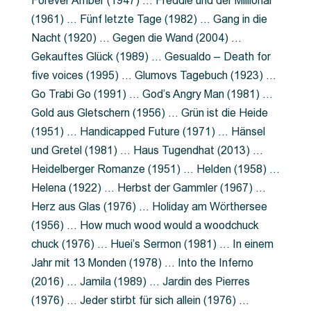
Forever Amber (1947) … Freddie und der Millionär
(1961) … Fünf letzte Tage (1982) … Gang in die
Nacht (1920) … Gegen die Wand (2004) …
Gekauftes Glück (1989) … Gesualdo – Death for
five voices (1995) … Glumovs Tagebuch (1923) …
Go Trabi Go (1991) … God’s Angry Man (1981) …
Gold aus Gletschern (1956) … Grün ist die Heide
(1951) … Handicapped Future (1971) … Hänsel
und Gretel (1981) … Haus Tugendhat (2013) …
Heidelberger Romanze (1951) … Helden (1958) …
Helena (1922) … Herbst der Gammler (1967) …
Herz aus Glas (1976) … Holiday am Wörthersee
(1956) … How much wood would a woodchuck
chuck (1976) … Huei’s Sermon (1981) … In einem
Jahr mit 13 Monden (1978) … Into the Inferno
(2016) … Jamila (1989) … Jardin des Pierres
(1976) … Jeder stirbt für sich allein (1976) …