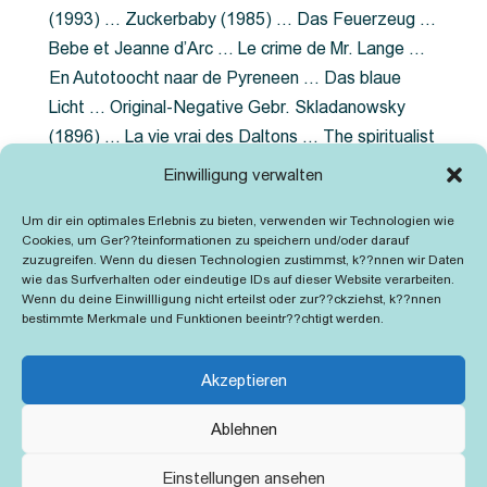
(1993) … Zuckerbaby (1985) … Das Feuerzeug …
Bebe et Jeanne d’Arc … Le crime de Mr. Lange …
En Autotoocht naar de Pyreneen … Das blaue
Licht … Original-Negative Gebr. Skladanowsky
(1896) … La vie vrai des Daltons … The spiritualist
photographer … Feuer im Fjord … The Song of the
Einwilligung verwalten
shirt … Dornröschen … Die Geschichte der
Um dir ein optimales Erlebnis zu bieten, verwenden wir Technologien wie
Grubenlampe … Tolstoy … Grün ist die Heide …
Cookies, um Ger??teinformationen zu speichern und/oder darauf
Lady Hamilton … Mütter verzaget nicht …
zuzugreifen. Wenn du diesen Technologien zustimmst, k??nnen wir Daten
wie das Surfverhalten oder eindeutige IDs auf dieser Website verarbeiten.
Ruttmann Werbefilme
Wenn du deine Einwillligung nicht erteilst oder zur??ckziehst, k??nnen
bestimmte Merkmale und Funktionen beeintr??chtigt werden.
Akzeptieren
Ablehnen
Kontakt
Impressum
Cookie-Richtlinie (EU)
Einstellungen ansehen